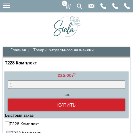
0
Главная
Товары ритуального назначения
Комплекты в г
Т228 Комплект
q
225.00
шт.
Быстрый заказ