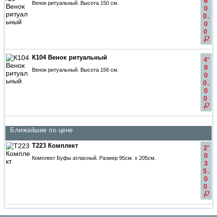
6
Венок ритуальный. Высота 150 см.
0
0.
0
0
q
К104 Венок ритуальный
4'
9
Венок ритуальный. Высота 156 см.
0
0.
0
0
q
Ближайшие по цене
Т223 Комплект
2'
0
Комплект Буфы атласный. Размер 95см. х 205см.
3
5.
0
0
q