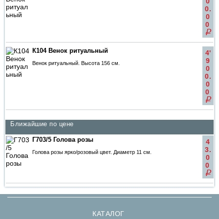
0
0.
0
0
q
К104 Венок ритуальный
4'
9
Венок ритуальный. Высота 156 см.
0
0.
0
0
q
Ближайшие по цене
Г703/5 Голова розы
4
3.
Голова розы ярко/розовый цвет. Диаметр 11 см.
0
0
q
КАТАЛОГ