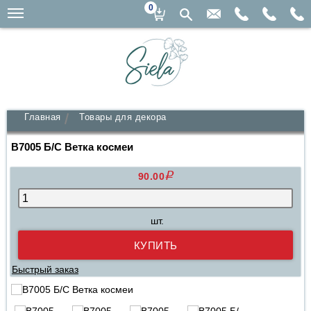
0
Главная
Товары для декора
В7005 Б/С Ветка космеи
q
90.00
шт.
Быстрый заказ